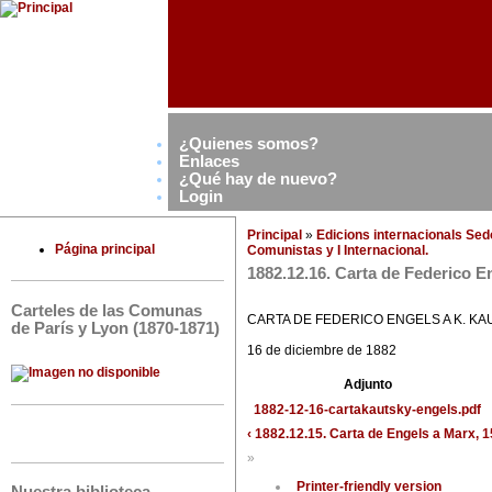
¿Quienes somos?
Enlaces
¿Qué hay de nuevo?
Login
Principal
»
Edicions internacionals Se
Página principal
Comunistas y I Internacional.
1882.12.16. Carta de Federico E
Carteles de las Comunas
CARTA DE FEDERICO ENGELS A K. K
de París y Lyon (1870-1871)
16 de diciembre de 1882
Adjunto
1882-12-16-cartakautsky-engels.pdf
‹ 1882.12.15. Carta de Engels a Marx, 
»
Printer-friendly version