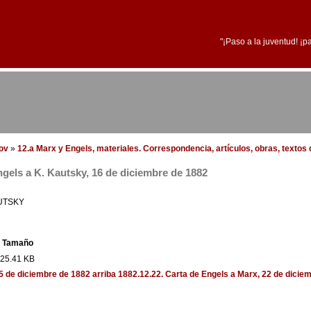
"¡Paso a la juventud! ¡p
dov
»
12.a Marx y Engels, materiales. Correspondencia, artículos, obras, textos d
ngels a K. Kautsky, 16 de diciembre de 1882
AUTSKY
Tamaño
25.41 KB
15 de diciembre de 1882
arriba
1882.12.22. Carta de Engels a Marx, 22 de diciem