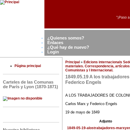
"¡Paso a
¿Quienes somos?
Enlaces
¿Qué hay de nuevo?
Login
Principal
»
Edicions internacionals Se
Página principal
materiales. Correspondencia, artículos,
Comunistas y I Internacional.
1849.05.19 A los trabajadores
Federico Engels
Carteles de las Comunas
de París y Lyon (1870-1871)
A LOS TRABAJADORES DE COLON
Carlos Marx y Federico Engels
19 de mayo de 1849
Adjunto
1849-05-19-alostrabajadores-marxyen