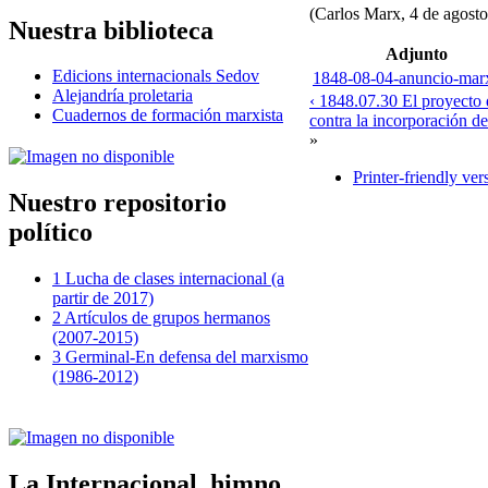
(Carlos Marx, 4 de agost
Nuestra biblioteca
Adjunto
Edicions internacionals Sedov
1848-08-04-anuncio-mar
Alejandría proletaria
‹ 1848.07.30 El proyecto d
Cuadernos de formación marxista
contra la incorporación d
»
Printer-friendly ver
Nuestro repositorio
político
1 Lucha de clases internacional (a
partir de 2017)
2 Artículos de grupos hermanos
(2007-2015)
3 Germinal-En defensa del marxismo
(1986-2012)
La Internacional, himno