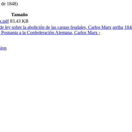
o de 1848)
Tamaño
x.pdf
83.43 KB
e ley sobre la abolición de las cargas feudales, Carlos Marx
arriba
184
e Posnania a la Confederación Alemana, Carlos Marx ›
sion