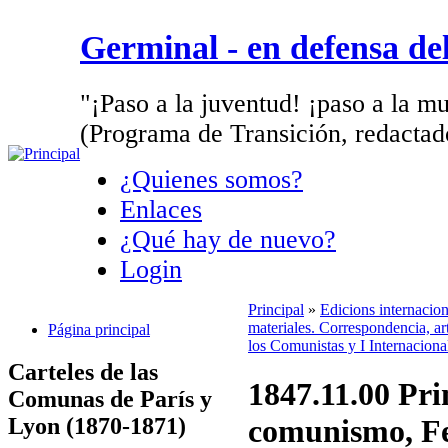
Germinal - en defensa d
"¡Paso a la juventud! ¡paso a la mu
(Programa de Transición, redactad
¿Quienes somos?
Enlaces
¿Qué hay de nuevo?
Login
Principal
»
Edicions internacio
materiales. Correspondencia, art
Página principal
los Comunistas y I Internaciona
Carteles de las
1847.11.00 Pri
Comunas de París y
Lyon (1870-1871)
comunismo, Fe