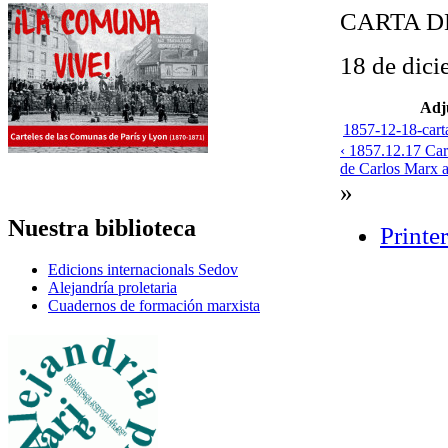
CARTA D
18 de dic
Adj
1857-12-18-cart
‹ 1857.12.17 Car
de Carlos Marx a
»
Nuestra biblioteca
Printe
Edicions internacionals Sedov
Alejandría proletaria
Cuadernos de formación marxista