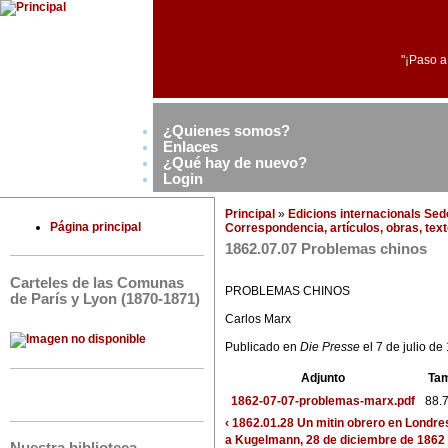
"¡Paso a
¿Quienes somos?
Enlaces
¿Qué hay de nuevo?
Login
Principal
»
Edicions internacionals Se
Página principal
Correspondencia, artículos, obras, text
1862.07.07 Problemas chinos
Carteles de las Comunas
PROBLEMAS CHINOS
de París y Lyon (1870-1871)
Carlos Marx
Publicado en
Die Presse
el 7 de julio de
Adjunto
Ta
1862-07-07-problemas-marx.pdf
88.
‹ 1862.01.28 Un mitin obrero en Londre
a Kugelmann, 28 de diciembre de 1862 