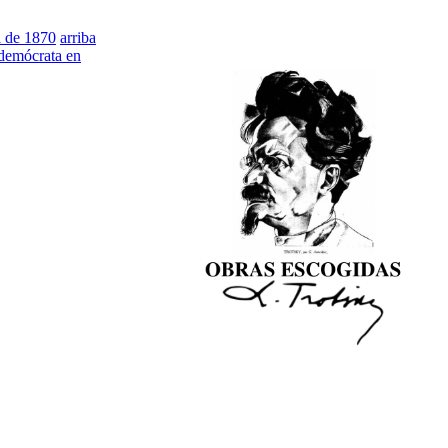
l de 1870
arriba
ldemócrata en