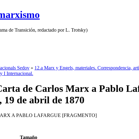
 marxismo
rama de Transición, redactado por L. Trotsky)
nacionals Sedov
»
12.a Marx y Engels, materiales. Correspondencia, artí
y I Internacional.
Carta de Carlos Marx a Pablo La
 19 de abril de 1870
ARX A PABLO LAFARGUE [FRAGMENTO]
Tamaño