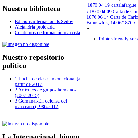
1870.04.19-cartalafargue
Nuestra biblioteca
‹ 1870.04.09 Carta de Car
1870.06.14 Carta de Carl
Edicions internacionals Sedov
Brunswick, 14/06/1870 ›
Alejandría proletaria
»
Cuadernos de formación marxista
Printer-friendly ver
Nuestro repositorio
político
1 Lucha de clases internacional (a
partir de 2017)
2 Artículos de grupos hermanos
(2007-2015)
3 Germinal-En defensa del
marxismo (1986-2012)
La Internacional, himno