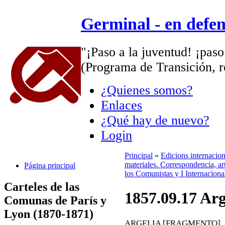
Germinal - en defe
"¡Paso a la juventud! ¡paso
(Programa de Transición, r
¿Quienes somos?
Enlaces
¿Qué hay de nuevo?
Login
Principal
»
Edicions internacio
materiales. Correspondencia, art
Página principal
los Comunistas y I Internaciona
Carteles de las
1857.09.17 Arg
Comunas de París y
Lyon (1870-1871)
ARGELIA [FRAGMENTO]