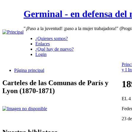
Germinal - en defensa del
"¡Paso a la juventud! ¡paso a la mujer trabajadora!" (Prog
¿Quienes somos?
Enlaces
¿Qué hay de nuevo?
Login
Princ
y I I
Página principal
18
Carteles de las Comunas de París y
Lyon (1870-1871)
EL 
Feder
23 d