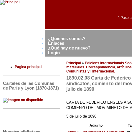
"¡Paso a
¿Quienes somos?
Enlaces
¿Qué hay de nuevo?
Login
Principal
»
Edicions internacionals Se
Página principal
materiales. Correspondencia, artículos,
Comunistas y I Internacional.
1890.02.08 Carta de Federico
sindicatos, comienzo del mov
Carteles de las Comunas
de París y Lyon (1870-1871)
julio de 1890
CARTA DE FEDERICO ENGELS A SO
COMIENZO DEL MOVIMINETO DE 
5 de julio de 1890
Adjunto
T