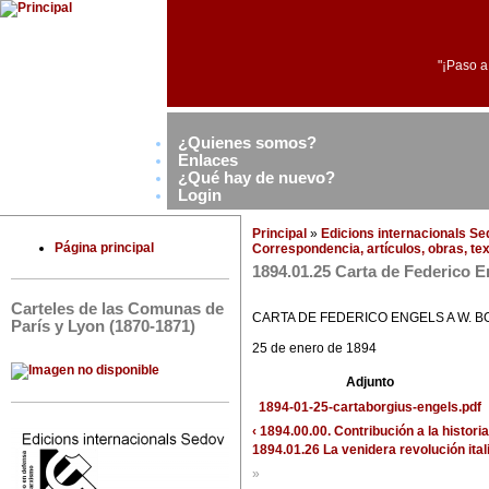
"¡Paso a
¿Quienes somos?
Enlaces
¿Qué hay de nuevo?
Login
Principal
»
Edicions internacionals S
Página principal
Correspondencia, artículos, obras, tex
1894.01.25 Carta de Federico E
Carteles de las Comunas de
CARTA DE FEDERICO ENGELS A W. B
París y Lyon (1870-1871)
25 de enero de 1894
Adjunto
1894-01-25-cartaborgius-engels.pdf
‹ 1894.00.00. Contribución a la histori
1894.01.26 La venidera revolución itali
»