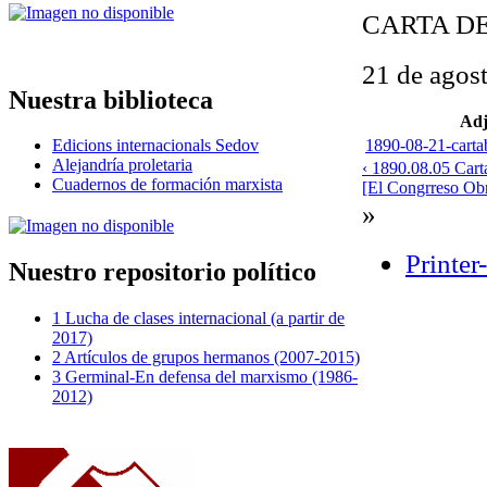
CARTA D
21 de agos
Nuestra biblioteca
Adj
1890-08-21-carta
Edicions internacionals Sedov
Alejandría proletaria
‹ 1890.08.05 Cart
Cuadernos de formación marxista
[El Congrreso Obr
»
Printer
Nuestro repositorio político
1 Lucha de clases internacional (a partir de
2017)
2 Artículos de grupos hermanos (2007-2015)
3 Germinal-En defensa del marxismo (1986-
2012)