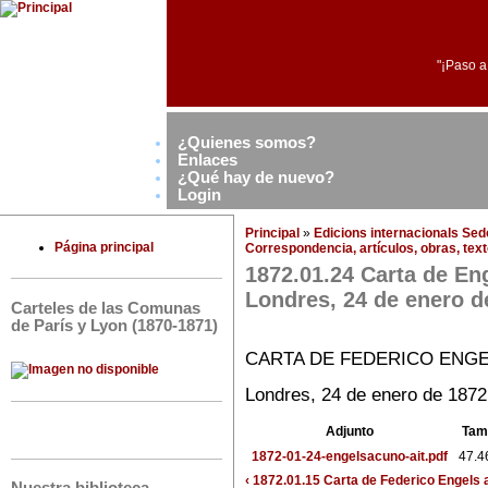
"¡Paso a
¿Quienes somos?
Enlaces
¿Qué hay de nuevo?
Login
Principal
»
Edicions internacionals Se
Página principal
Correspondencia, artículos, obras, text
1872.01.24 Carta de En
Londres, 24 de enero d
Carteles de las Comunas
de París y Lyon (1870-1871)
CARTA DE FEDERICO ENGE
Londres, 24 de enero de 1872
Adjunto
Tam
1872-01-24-engelsacuno-ait.pdf
47.4
‹ 1872.01.15 Carta de Federico Engels 