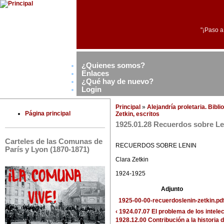
"¡Paso a
¿Quienes somos?
Enlaces
¿Qué hay de nuevo?
Login
Principal
»
Alejandría proletaria. Bibl
Página principal
Zetkin, escritos
1925.01.28 Recuerdos sobre Le
Carteles de las Comunas de
RECUERDOS SOBRE LENIN
París y Lyon (1870-1871)
Clara Zetkin
1924-1925
Adjunto
1925-00-00-recuerdoslenin-zetkin.pd
‹ 1924.07.07 El problema de los intel
1928.12.00 Contribución a la historia