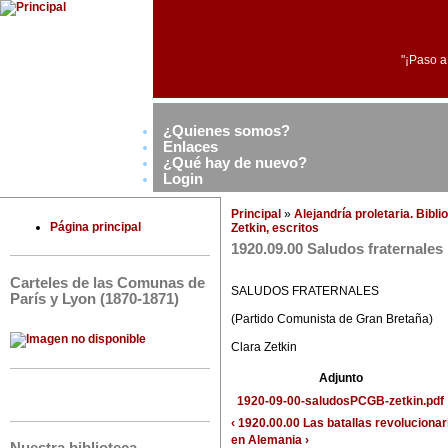
"¡Paso a
¿Quienes somos?
Enlaces
¿Qué hay de nuevo?
Login
Principal
»
Alejandría proletaria. Bibl
Página principal
Zetkin, escritos
1920.09.00 Saludos fraternales
Carteles de las Comunas de
SALUDOS FRATERNALES
París y Lyon (1870-1871)
(Partido Comunista de Gran Bretaña)
Clara Zetkin
Adjunto
1920-09-00-saludosPCGB-zetkin.pdf
‹ 1920.00.00 Las batallas revoluciona
en Alemania ›