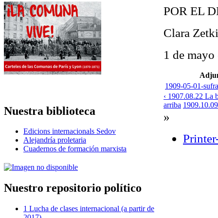
POR EL 
Clara Zetk
1 de mayo
Adju
1909-05-01-sufra
‹ 1907.08.22 La ba
arriba
1909.10.09 
Nuestra biblioteca
»
Edicions internacionals Sedov
Printer
Alejandría proletaria
Cuadernos de formación marxista
Nuestro repositorio político
1 Lucha de clases internacional (a partir de
2017)