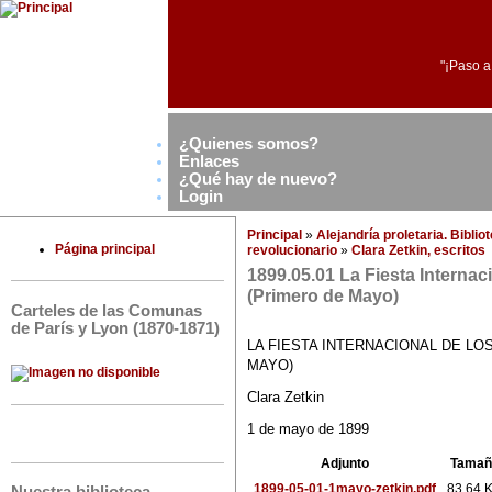
"¡Paso a
¿Quienes somos?
Enlaces
¿Qué hay de nuevo?
Login
Principal
»
Alejandría proletaria. Bibli
Página principal
revolucionario
»
Clara Zetkin, escritos
1899.05.01 La Fiesta Internac
(Primero de Mayo)
Carteles de las Comunas
de París y Lyon (1870-1871)
LA FIESTA INTERNACIONAL DE L
MAYO)
Clara Zetkin
1 de mayo de 1899
Adjunto
Tamañ
1899-05-01-1mayo-zetkin.pdf
83.64 