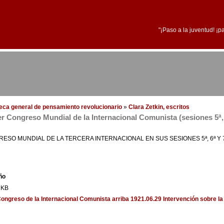
"¡Paso a la juventud! ¡p
oteca general de pensamiento revolucionario
»
Clara Zetkin, escritos
er Congreso Mundial de la Internacional Comunista (sesiones 5ª, 
O MUNDIAL DE LA TERCERA INTERNACIONAL EN SUS SESIONES 5ª, 6ª Y 7ª,
ño
 KB
 Congreso de la Internacional Comunista
arriba
1921.06.29 Intervención sobre la