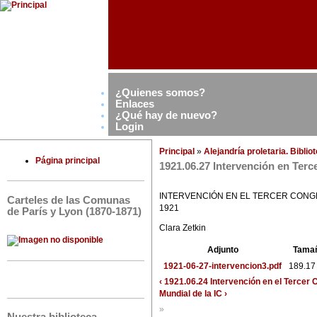
¿Quienes somos?
Enlaces
¿Qué hay de nuevo?
Login
Principal
»
Alejandría proletaria. Bibli
Página principal
1921.06.27 Intervención en Terc
INTERVENCIÓN EN EL TERCER CONGRES
Carteles de las Comunas
1921
de París y Lyon (1870-1871)
Clara Zetkin
Adjunto
Tama
1921-06-27-intervencion3.pdf
189.17
‹ 1921.06.24 Intervención en el Tercer
Mundial de la IC ›
»