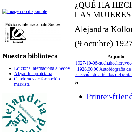
¿QUÉ HA HEC
LAS MUJERES
Alejandra Kollo
(9 octubre) 192
Nuestra biblioteca
Adjunto
1927-10-06-quehahechorevoc-
Edicions internacionals Sedov
‹ 1926.00.00 Autobiografía de
Alejandría proletaria
selección de artículos del por
Cuadernos de formación
»
marxista
Printer-frien