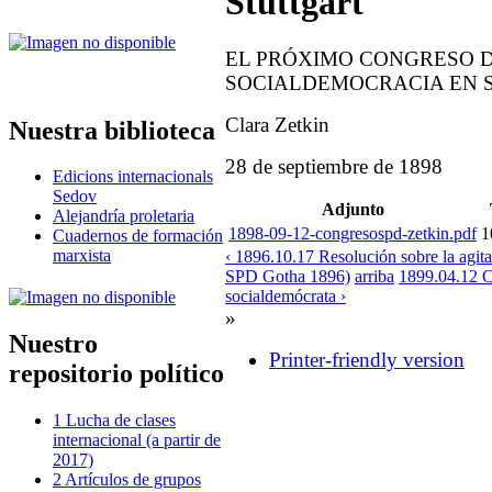
Stuttgart
EL PRÓXIMO CONGRESO D
SOCIALDEMOCRACIA EN 
Clara Zetkin
Nuestra biblioteca
28 de septiembre de 1898
Edicions internacionals
Sedov
Adjunto
Alejandría proletaria
1898-09-12-congresospd-zetkin.pdf
1
Cuadernos de formación
marxista
‹ 1896.10.17 Resolución sobre la agit
SPD Gotha 1896)
arriba
1899.04.12 Co
socialdemócrata ›
»
Nuestro
Printer-friendly version
repositorio político
1 Lucha de clases
internacional (a partir de
2017)
2 Artículos de grupos