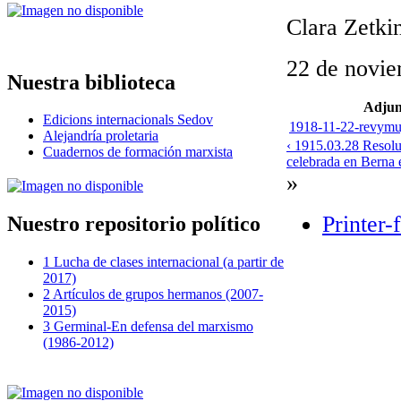
Clara Zetki
22 de novi
Nuestra biblioteca
Adjun
Edicions internacionals Sedov
1918-11-22-revymuj
Alejandría proletaria
‹ 1915.03.28 Resoluc
Cuadernos de formación marxista
celebrada en Berna
»
Printer-
Nuestro repositorio político
1 Lucha de clases internacional (a partir de
2017)
2 Artículos de grupos hermanos (2007-
2015)
3 Germinal-En defensa del marxismo
(1986-2012)