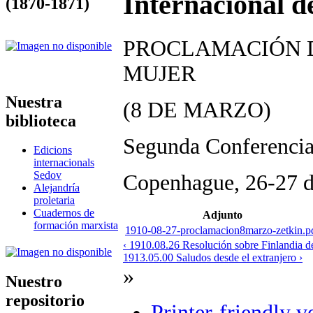
Internacional d
(1870-1871)
PROCLAMACIÓN D
MUJER
Nuestra
(8 DE MARZO)
biblioteca
Segunda Conferencia 
Edicions
internacionals
Sedov
Copenhague, 26-27 d
Alejandría
proletaria
Cuadernos de
Adjunto
formación marxista
1910-08-27-proclamacion8marzo-zetkin.p
‹ 1910.08.26 Resolución sobre Finlandia d
1913.05.00 Saludos desde el extranjero ›
»
Nuestro
repositorio
Printer-friendly v