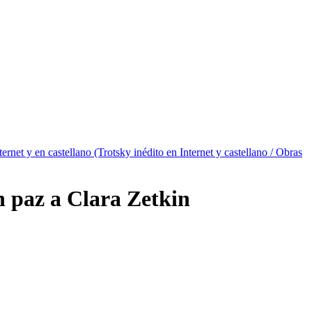
ternet y en castellano (Trotsky inédito en Internet y castellano / Obras
n paz a Clara Zetkin