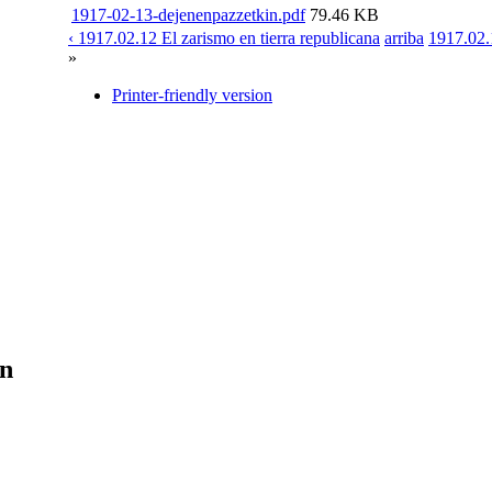
1917-02-13-dejenenpazzetkin.pdf
79.46 KB
‹ 1917.02.12 El zarismo en tierra republicana
arriba
1917.02.1
»
Printer-friendly version
en