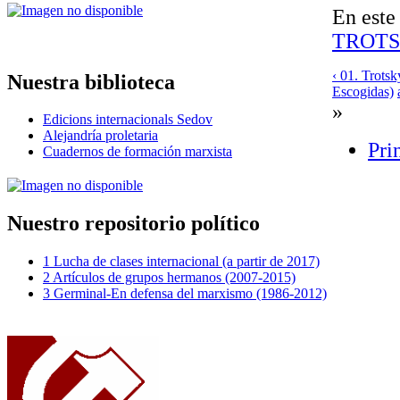
En este
TROT
‹ 01. Trotsk
Nuestra biblioteca
Escogidas)
»
Edicions internacionals Sedov
Alejandría proletaria
Pri
Cuadernos de formación marxista
Nuestro repositorio político
1 Lucha de clases internacional (a partir de 2017)
2 Artículos de grupos hermanos (2007-2015)
3 Germinal-En defensa del marxismo (1986-2012)