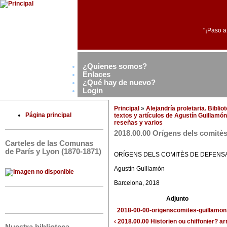
"¡Paso a
¿Quienes somos?
Enlaces
¿Qué hay de nuevo?
Login
Principal
»
Alejandría proletaria. Bibli
Página principal
textos y artículos de Agustín Guillamón
reseñas y varios
2018.00.00 Orígens dels comitè
Carteles de las Comunas
de París y Lyon (1870-1871)
ORÍGENS DELS COMITÈS DE DEFENSA
Agustín Guillamón
Barcelona, 2018
Adjunto
2018-00-00-origenscomites-guillamon
‹ 2018.00.00 Historien ou chiffonier?
ar