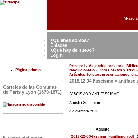
"¡Paso a
¿Quienes somos?
Enlaces
¿Qué hay de nuevo?
Login
Principal
»
Alejandría proletaria. Bibli
Página principal
revolucionario
»
Obras, textos y artícu
Artículos, folletos, presentaciones, ch
2018.12.04 Fascismo y antifasc
Carteles de las Comunas
de París y Lyon (1870-1871)
FASCISMO Y ANTIFASCISMO
Agustín Guillamón
4 diciembre 2018
Adjunto
2018-12-00-fascisanti-guillamon.pdf