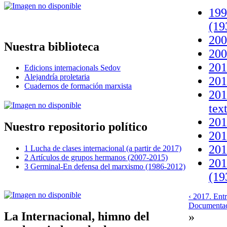
199
(19
200
Nuestra biblioteca
200
201
Edicions internacionals Sedov
Alejandría proletaria
201
Cuadernos de formación marxista
201
tex
201
Nuestro repositorio político
201
201
1 Lucha de clases internacional (a partir de 2017)
2 Artículos de grupos hermanos (2007-2015)
201
3 Germinal-En defensa del marxismo (1986-2012)
(19
‹ 2017. Ent
Documentaci
La Internacional, himno del
»