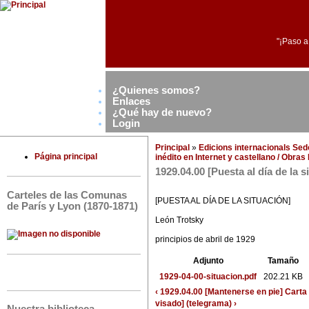
"¡Paso a
¿Quienes somos?
Enlaces
¿Qué hay de nuevo?
Login
Principal
»
Edicions internacionals Se
Página principal
inédito en Internet y castellano / Obra
1929.04.00 [Puesta al día de la 
Carteles de las Comunas
[PUESTA AL DÍA DE LA SITUACIÓN]
de París y Lyon (1870-1871)
León Trotsky
principios de abril de 1929
Adjunto
Tamaño
1929-04-00-situacion.pdf
202.21 KB
‹ 1929.04.00 [Mantenerse en pie] Carta 
visado] (telegrama) ›