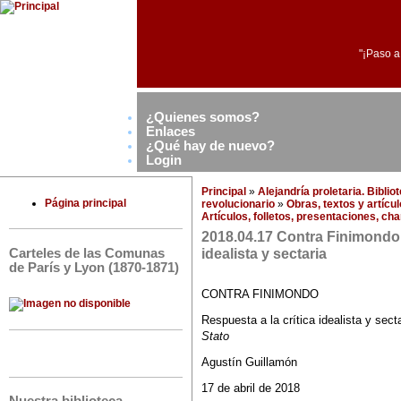
"¡Paso a
¿Quienes somos?
Enlaces
¿Qué hay de nuevo?
Login
Principal
»
Alejandría proletaria. Bibli
Página principal
revolucionario
»
Obras, textos y artícu
Artículos, folletos, presentaciones, ch
2018.04.17 Contra Finimondo.
idealista y sectaria
Carteles de las Comunas
de París y Lyon (1870-1871)
CONTRA FINIMONDO
Respuesta a la crítica idealista y secta
Stato
Agustín Guillamón
17 de abril de 2018