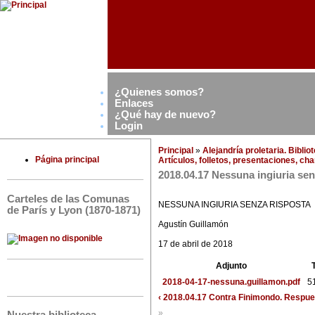
¿Quienes somos?
Enlaces
¿Qué hay de nuevo?
Login
Principal
»
Alejandría proletaria. Bibli
Página principal
Artículos, folletos, presentaciones, ch
2018.04.17 Nessuna ingiuria sen
Carteles de las Comunas
NESSUNA INGIURIA SENZA RISPOSTA
de París y Lyon (1870-1871)
Agustín Guillamón
17 de abril de 2018
Adjunto
2018-04-17-nessuna.guillamon.pdf
5
‹ 2018.04.17 Contra Finimondo. Respuest
»