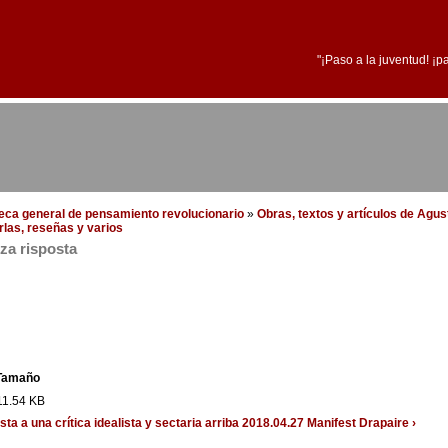
"¡Paso a la juventud! ¡p
oteca general de pensamiento revolucionario
»
Obras, textos y artículos de Agus
arlas, reseñas y varios
za risposta
Tamaño
11.54 KB
a a una crítica idealista y sectaria
arriba
2018.04.27 Manifest Drapaire ›