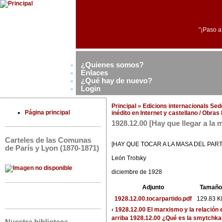
"¡Paso a
¿Quienes somos?
Enlaces
¿Qué hay de nuevo?
Login
Principal
»
Edicions internacionals Se
Página principal
inédito en Internet y castellano / Obra
1928.12.00 [Hay que llegar a la 
Carteles de las Comunas
[HAY QUE TOCAR A LA MASA DEL PART
de París y Lyon (1870-1871)
León Trotsky
diciembre de 1928
Adjunto
Tamaño
1928.12.00.tocarpartido.pdf
129.83 K
‹ 1928.12.00 El marxismo y la relación
arriba
1928.12.00 ¿Qué es la smytchka