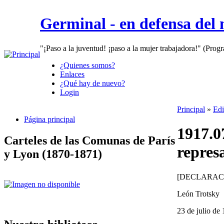
Germinal - en defensa del
"¡Paso a la juventud! ¡paso a la mujer trabajadora!" (Prog
¿Quienes somos?
Enlaces
¿Qué hay de nuevo?
Login
Principal
»
Edi
Página principal
1917.0
Carteles de las Comunas de París
repres
y Lyon (1870-1871)
[DECLARAC
León Trotsky
23 de julio de