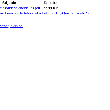
Adjunto
Tamaño
clasolidabolcheviques.pdf
122.88 KB
as Jornadas de Julio
arriba
1917.08.13 ¿Qué ha pasado? ›
friendly version