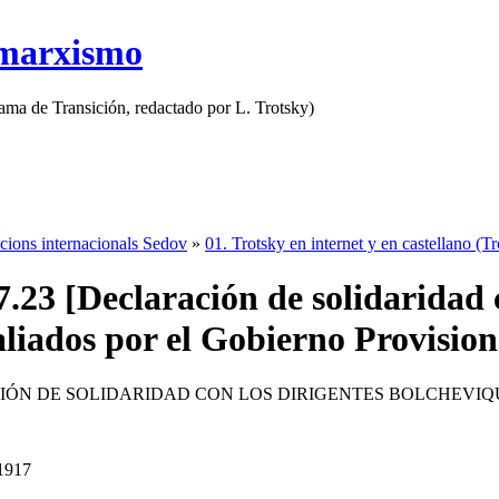
 marxismo
rama de Transición, redactado por L. Trotsky)
cions internacionals Sedov
»
01. Trotsky en internet y en castellano (T
7.23 [Declaración de solidaridad 
aliados por el Gobierno Provision
IÓN DE SOLIDARIDAD CON LOS DIRIGENTES BOLCHEVIQ
 1917