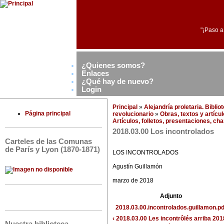
"¡Paso a
¿Quienes somos?
Enlaces
¿Qué hay de nuevo?
Login
Principal
»
Alejandría proletaria. Bibli
Página principal
revolucionario
»
Obras, textos y artícu
Artículos, folletos, presentaciones, ch
2018.03.00 Los incontrolados
Carteles de las Comunas
de París y Lyon (1870-1871)
LOS INCONTROLADOS
Agustín Guillamón
marzo de 2018
Adjunto
2018.03.00.incontrolados.guillamon.pd
‹ 2018.03.00 Les incontrôlés
arriba
201