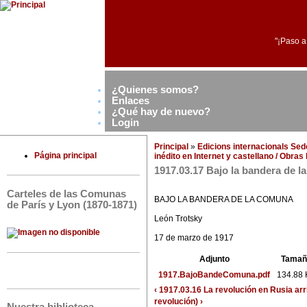
"¡Paso a
¿Quienes somos?
Enlaces
¿Qué hay de nuevo?
Login
Principal
»
Edicions internacionals Se
Página principal
inédito en Internet y castellano / Obra
1917.03.17 Bajo la bandera de 
Carteles de las Comunas
BAJO LA BANDERA DE LA COMUNA
de París y Lyon (1870-1871)
León Trotsky
17 de marzo de 1917
Adjunto
Tamañ
1917.BajoBandeComuna.pdf
134.88 
‹ 1917.03.16 La revolución en Rusia
arr
revolución) ›