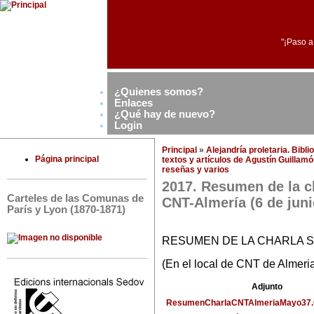
"¡Paso a
¿Quienes somos?
Enlaces
¿Qué hay de nuevo?
Login
Principal
»
Alejandría proletaria. Bibl
Página principal
textos y artículos de Agustín Guillam
reseñas y varios
2017. Resumen de la c
Carteles de las Comunas de
CNT-Almería (6 de juni
París y Lyon (1870-1871)
RESUMEN DE LA CHARLA S
(En el local de CNT de Almeria
Adjunto
ResumenCharlaCNTAlmeriaMayo37.G