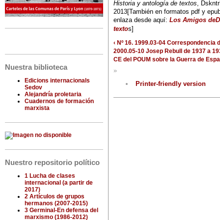
Historia y antología de textos
, Dskntr
2013[También en formatos pdf y epub 
enlaza desde aquí:
Los Amigos deDur
texto
s]
‹ Nº 16. 1999.03-04 Correspondencia 
2000.05-10 Josep Rebull de 1937 a 1939.
CE del POUM sobre la Guerra de Espa
Nuestra biblioteca
»
Edicions internacionals
Printer-friendly version
Sedov
Alejandría proletaria
Cuadernos de formación
marxista
Nuestro repositorio político
1 Lucha de clases
internacional (a partir de
2017)
2 Artículos de grupos
hermanos (2007-2015)
3 Germinal-En defensa del
marxismo (1986-2012)