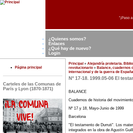
"¡Paso a
¿Quienes somos?
Enlaces
¿Qué hay de nuevo?
Login
Principal
»
Alejandría proletaria. Bibl
Página principal
revolucionario
»
Balance, cuadernos d
internacional y de la guerra de Españ
Nº 17-18. 1999.05-06 El test
Carteles de las Comunas de
París y Lyon (1870-1871)
BALANCE
Cuadernos de historia del movimiento
Nº 17 y 18, Mayo-Junio de 1999
Barcelona
"El testamento de Durruti". Los mate
integrados en la obra de Agustín Gui