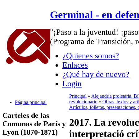
Germinal - en defe
"¡Paso a la juventud! ¡paso
(Programa de Transición, r
¿Quienes somos?
Enlaces
¿Qué hay de nuevo?
Login
Principal
»
Alejandría proletaria. B
revolucionario
»
Obras, textos y ar
Página principal
Artículos, folletos, presentaciones, 
Carteles de las
2017. La revoluc
Comunas de París y
Lyon (1870-1871)
interpretació crít