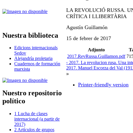
LA REVOLUCIÓ RUSSA. U
CRÍTICA I LLIBERTÀRIA
Agustín Guillamón
Nuestra biblioteca
15 de febrer de 2017
Edicions internacionals
Adjunto
T
Sedov
2017.RevRussa.Guillamon.pdf
71
Alejandría proletaria
‹ 2017. La revolucion rusa. Una inter
Cuadernos de formación
2017. Manuel Escorza del Val (1912
marxista
»
Printer-friendly version
Nuestro repositorio
político
1 Lucha de clases
internacional (a partir de
2017)
2 Artículos de grupos