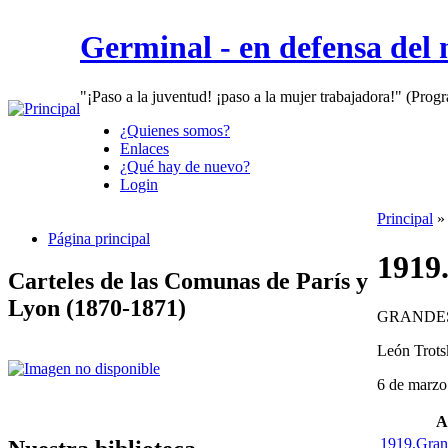
Germinal - en defensa del
"¡Paso a la juventud! ¡paso a la mujer trabajadora!" (Prog
¿Quienes somos?
Enlaces
¿Qué hay de nuevo?
Login
Principal
Página principal
1919
Carteles de las Comunas de París y
Lyon (1870-1871)
GRANDES
León Trots
6 de marzo
A
1919.Grand