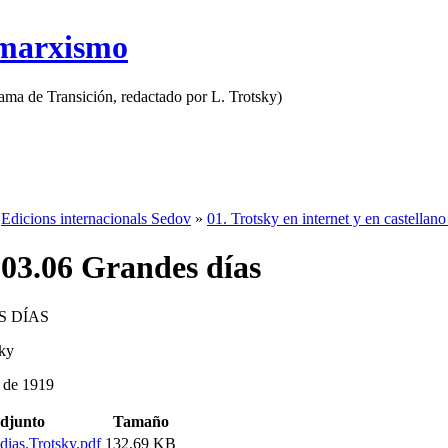
 marxismo
rama de Transición, redactado por L. Trotsky)
»
Edicions internacionals Sedov
»
01. Trotsky en internet y en castellano
.03.06 Grandes días
 DÍAS
ky
 de 1919
djunto
Tamaño
ias.Trotsky.pdf
132.69 KB