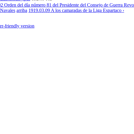
02 Orden del día número 81 del Presidente del Consejo de Guerra Revo
 Navales
arriba
1919.03.09 A los camaradas de la Liga Espartaco ›
er-friendly version