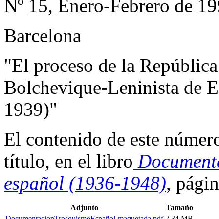
Nº 15, Enero-Febrero de 1
Barcelona
"El proceso de la República
Bolchevique-Leninista de E
1939)"
El contenido de este número
título, en el libro
Documentac
español (1936-1948)
, pági
Adjunto
Tamaño
DocumentacionTrosquismoEspañol-maquetada.pdf
2.34 MB