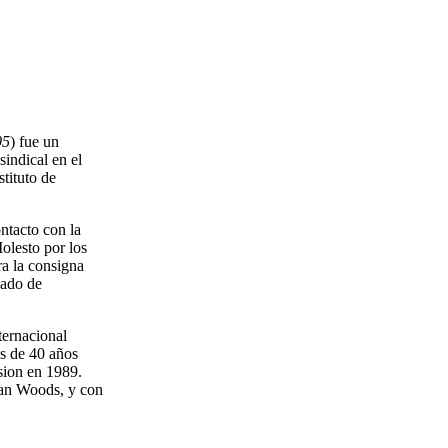
05
) fue un
sindical en el
tituto de
ntacto con la
olesto por los
ra la consigna
sado de
ternacional
ás de 40 años
lsion en 1989.
lan Woods, y con