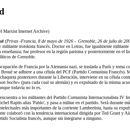
ed
el Marxist Internet Archive)
ué
(
Privas -Francia, 8 de mayo de 1926 - Grenoble, 26 de julio de 20
y militante trotskista francés. Doctor en Letras, fue igualmente militante 
enseñanza; fue profesor en la región parisina y posteriormente en el Ins
líticos de Grenoble.
ocupación de Francia por la Alemania nazi, se traslada a París y toma co
. Broué se adhiere a una célula del PCF (Partido Comunista Francés). M
chaqueta posteriores durante la Liberación, interviene en su célula cont
son boche»
(para cada cual su alemán) y es expulsado de la misma acu
aunque todavía no lo es.
encuentra a los militantes del Partido Comunista Internacionalista IV In
chel Raptis alias 'Pablo', y pasa a militar en el partido. Será durante m
ntelectuales más importantes de la corriente Lambertista, hasta su expu
nte colaboró con la tendencia internacional dirigida por Ted Grant y A
rtido Socialista francés, aunque sin integrarse a ninguno.