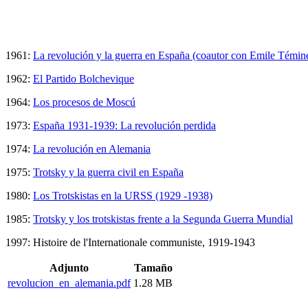
1961:
La revolución y la guerra en España (coautor con Emile Témin
1962:
El Partido Bolchevique
1964:
Los procesos de Moscú
1973:
España 1931-1939: La revolución perdida
1974:
La revolución en Alemania
1975:
Trotsky y la guerra civil en España
1980:
Los Trotskistas en la URSS (1929 -1938)
1985:
Trotsky y los trotskistas frente a la Segunda Guerra Mundial
1997: Histoire de l'Internationale communiste, 1919-1943
Adjunto
Tamaño
revolucion_en_alemania.pdf
1.28 MB