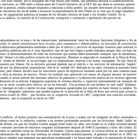
o con Ariel Sharon, fue el instigador del Plan Beilin-Abu Mazen, que pretendía articular la coadministración
traiciones; en 1980 entró a formar parte del Comité Ejecutivo de la OLP del que ahora es secretario general .
e la anterior, estaría siempre dispuesta a traicionar a dicho pueblo: las actuales direcciones de los palestinos
as reticencias del ala de Arafat a reconocer la preponderancia de Abu Mazen no es más que el juego impúdico
sea, de organización palestina al margen de los dictados directos de Israel y los Estados Unidos. En la
su análisis, la cuestión de la Constitución, corrupción y ocultación y aprobación del proceso de
dounidense en la zona y de las transacciones ‘parlamentarias’ entre las diversas fracciones dirigentes a fin de
ible, el comité constitucional hace circular, para comentario y debate público, un borrador de constitución
 democracia parlamentaria nombrada a dedo por el ejército y servicios de espionaje sionistas para controlar la
 política palestina aún en el muy hipotético caso de que ésta llegue a poder realizarse aunque sólo sea bajo las
lestinos al desmantelamiento de todas las estructuras que puedan haber acumulado cualquier tipo de armamento,
de ‘liberar’ a la elite política sionista de la corrupción. Mientras se negociaba el contenido de la Hoja de Ruta,
del ‘estado de derecho’ es un privilegio que los imperialismo reservan a las masas sojuzgadas. No hay línea de
 momento por Sharon. De su decisión personal depende que el ejército o los servicios de información ‘legales’
do por las democracias imperialistas. Jefe de la ‘unidad 101’ dedicada en los años cincuenta al asesinato fuera
es, pero Sharon decidió usar los seiscientos quilos de explosivos haciendo saltar por los aires cuarenta casas
 se cifra en decenas de muertos. Nunca ha acabado una operación con menos de algunas decenas de muertos
zando el actual método del asesinato selectivo de palestinos y la destrucción masiva de los recursos agrícolas
boración de la milicias Falangistas maronitas de extrema derecha, y supervisó personalmente las masacres de
tinos no serán tocados pero Sharon no las ha honrado. Una promesa de este hombre no vale nada
” (ibídem).
si transigen en todo a cambio de unas vagas promesas garantizadas por expertos en hacer honrar su palabra. Ya
es de ‘refugiados’ palestinos qué pueden esperar de la ejecución de la Hoja de Ruta que servirá para pilotar la
lestino-israelí en 2005... que termina con la ocupación iniciada en 1967, comprende una solución acordada,
alestina’, que la ocupación se inició en 1967.
el conflicto, al menos promete una normalización de la zona y acabar con las imágenes de niños asesinados o
ra como en la industria, contiene a un potente proletariado recorrido por las divisiones ‘árabe’ ‘judío’ en
a de dólares con que los Estados Unidos anegan Israel todos los años, este estado no es viable económicamente
ue consume proviene de territorios ocupados militarmente después de 1948 (Cisjordania y Altos del Golán). El
frates se tambalea vistas las dificultades de Estados Unidos para plasmar su victoria militar en una ocupación
salinización del agua de mar continua no siendo factible económicamente, el gobierno decretó en el 2002 un
hídricos robados para mantener una agricultura modernizada y en buena parte volcada a la exportación de frutas y