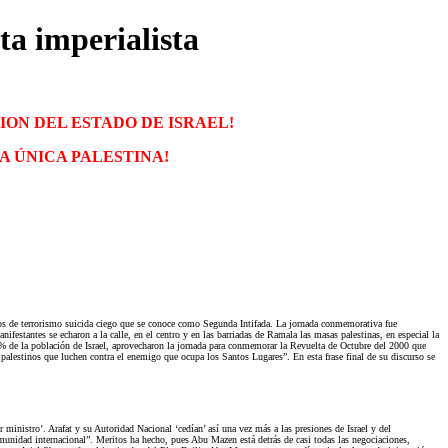
ta imperialista
ION DEL ESTADO DE ISRAEL!
A ÚNICA PALESTINA!
actos de terrorismo suicida ciego que se conoce como Segunda Intifada. La jornada conmemorativa fue
festantes se echaron a la calle, en el centro y en las barriadas de Ramala las masas palestinas, en especial la
l 20% de la población de Israel, aprovecharon la jornada para conmemorar la Revuelta de Octubre del 2000 que
 palestinos que luchen contra el enemigo que ocupa los Santos Lugares”. En esta frase final de su discurso se
istro’. Arafat y su Autoridad Nacional ‘cedían’ así una vez más a las presiones de Israel y del
omunidad internacional”. Meritos ha hecho, pues Abu Mazen está detrás de casi todas las negociaciones,