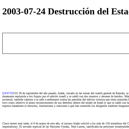
2003-07-24 Destrucción del Estad
[24/07/03
] El 28 de septiembre del año pasado, Arafat, cercado en las ruinas del cuartel general de Ramala, 
duramente reprimida a tiro limpio por el ejército israelí y se saldó con dos muertos y decenas de heridos. Más
juventud, también salieron a la calle a enfrentarse contra las patrullas del ejército sionista que tenía someti
tuvo como objetivo el pleno reconocimiento de sus derechos dentro del estado de Israel (y que se saldó con la 
expresa claramente el retroceso, limitaciones y traiciones a que han sometido los dirigentes traidores burguese
Cinco meses más tarde, el 8 de marzo de este año, el mismo Arafat solicitó a los más de 120 miembros del C
imperialismo. El enviado especial de las Naciones Unidas, Terje Larsen, santificaba las presiones estadounid