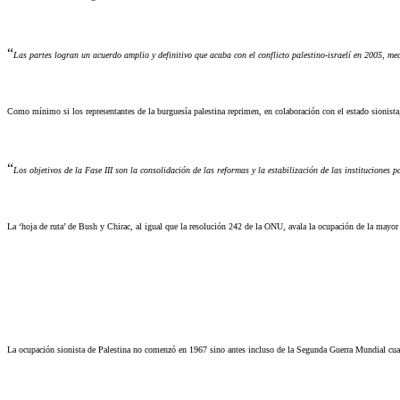
“
Las partes logran un acuerdo amplio y definitivo que acaba con el conflicto palestino-israelí en 2005, m
Como mínimo si los representantes de la burguesía palestina reprimen, en colaboración con el estado sionista
“
Los objetivos de la Fase III son la consolidación de las reformas y la estabilización de las instituciones 
La ‘hoja de ruta’ de Bush y Chirac, al igual que la resolución 242 de la ONU, avala la ocupación de la mayor p
La ocupación sionista de Palestina no comenzó en 1967 sino antes incluso de la Segunda Guerra Mundial cuando