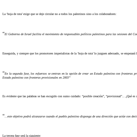
La ‘hoja de ruta’ exige que se deje circular no a todos los palestinos sino a los colaboradores:
“
El Gobierno de Israel facilita el movimiento de responsables políticos palestinos para las sesiones del Co
Enseguida, y siempre que los promotores imperialistas de la ‘hoja de ruta’ lo juzguen adecuado, se empezará l
“
En la segunda fase, los esfuerzos se centran en la opción de crear un Estado palestino con fronteras pro
Estado palestino con fronteras provisionales en 2003”
Es evidente que las palabras se han escogido con sumo cuidado: “posible creación”, “provisional”... ¿Qué es 
“
...este objetivo podrá alcanzarse cuando el pueblo palestino disponga de una dirección que actúe con decis
La tercera fase será la siguiente: