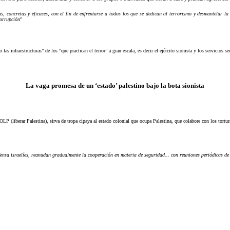
, concretas y eficaces, con el fin de enfrentarse a todos los que se dedican al terrorismo y desmantelar la 
corrupción
”
 infraestructuras” de los “que practican el terror” a gran escala, es decir el ejército sionista y los servicios sec
La vaga promesa de un ‘estado’ palestino bajo la bota sionista
OLP (liberar Palestina), sirva de tropa cipaya al estado colonial que ocupa Palestina, que colabore con los tortur
fensa israelíes, reanudan gradualmente la cooperación en materia de seguridad... con reuniones periódicas de