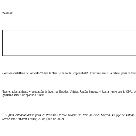
24/07/03
(Versión castellana del artículo “A bas la ‘feuille de route’ impérialiste!. Pour une seule Palestine, pour la fé
Tras el aplastamiento y ocupación de Iraq, los Estados Unidos, Unión Europea y Rusia, junto con la ONU, aca
gobierno israelí de apartar a Arafat.
“
El plan estadounidense para el Próximo Oriente retoma las tesis de Ariel Sharon. El jefe de Estado 
terrorismo””
(
Ouest France,
26 de junio de 2002)