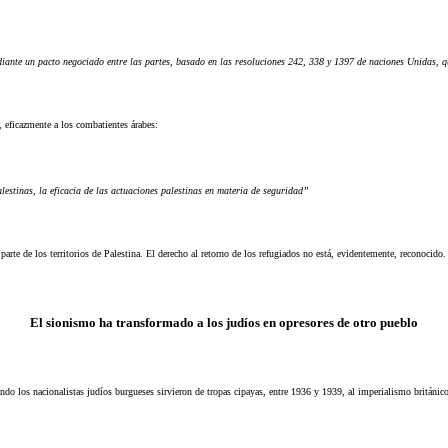
ediante un pacto negociado entre las partes, basado en las resoluciones 242, 338 y 1397 de naciones Unidas, 
, eficazmente a los combatientes árabes:
palestinas, la eficacia de las actuaciones palestinas en materia de seguridad”
arte de los territorios de Palestina. El derecho al retorno de los refugiados no está, evidentemente, reconocido.
El sionismo ha transformado a los judíos en opresores de otro pueblo
 los nacionalistas judíos burgueses sirvieron de tropas cipayas, entre 1936 y 1939, al imperialismo británico 