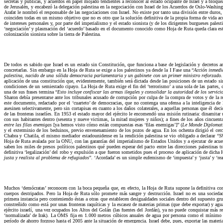
secretas y públicas, y acuerdos en papel mojado tendientes a reconocer al estado ocupante de Israel y a bloque
de Jerusalén, y encabezó la delegación palestina en la negociación con Israel de los Acuerdos de Oslo-Washin
Arafat le nombró el responsable de las negociaciones con Israel. No existe por tanto una división entre duros, s
coinciden todas en un mismo objetivo que no es otro que la solución definitiva de la propia forma de vida ac
de intereses personales y, por parte del imperialismo y el estado sionista (y de los dirigentes burgueses pales
‘negociación’ y plasmación del ‘acuerdo’ basado en el documento conocido como Hoja de Ruta queda clara esta 
colonización sionista sobre la tierra de Palestina.
De todos es sabido que Israel es un estado sin Constitución, que funciona a base de legislación y decretos ant
concretarlas. Sin embargo en la Hoja de Ruta se exige a los palestinos ya desde la I Fase una “
Acción inmedia
palestina, nacido de una sólida democracia parlamentaria y un gabinete con un primer ministro reforzado.
aplicación de una constitución que, evidentemente, también será dictada desde las posiciones de un estado sin c
condiciones de un semiestado cipayo. La Hoja de Ruta exige el fin del ‘terrorismo’ a una sola de las partes,
una de sus frases termina “
Esto incluye confiscar las armas ilegales y consolidar la autoridad de los servic
Sharon debía presentarse ante los tribunales acusado de corrupción por culpa de la compra de votos y de la rec
este documento, redactado por el ‘cuarteto’ de democracias, que no contenga una ofensa a la inteligencia de 
asesinen selectivamente, pero sin cortapisas en cuanto a los daños colaterales, a aquellas personas que él dec
de las fronteras israelíes. En 1953 el estado mayor del ejército le encomendó una misión rutinaria: dinamitar 
con sus habitantes dentro (sesenta y nueve victimas, la mitad mujeres y niños); a fines de los años cincue
entre las filas enemigas
[ya hemos visto cómo están compuestas esas ‘filas enemigas’]” (
Le Monde Diplomat
y el exterminio de los beduinos, previo envenenamiento de los pozos de agua. En los ochenta dirigió el cer
Chabra y Chatila, el mismo mediador estadounidense en la rendición palestina se vio obligado a declarar “
S
Hoja de Ruta avalada por la ONU, con las garantías del imperialismo de Estados Unidos y a ejecutar de acuerd
saben los miles de presos políticos palestinos qué pueden esperar del pacto entre las direcciones palestinas t
definitiva ‘legalización’ del robo y expulsión a que fueron sometidos pues el proceso de aplicación de dicha
justa y realista al problema de refugiados
”. ‘Acordada’ es un simple eufemismo de ‘impuesta’ y ‘justa’ y ‘reali
Muchos ‘demócratas’ reconocen con la boca pequeña que, en efecto, la Hoja de Ruta supone la definitiva con
cuerpos destripados. Pero la Hoja de Ruta sólo promete más sangre y destrucción. Israel no es una sociedad
primera instancia pero conteniendo éstas a otras que establecen desigualdades sociales dentro del supuesto g
constreñido como está por unas fronteras raquíticas y la escasez de materias primas (que debe exportar) y ag
ejército israelí, una vez ocupados los Altos del Golán (las fuentes del Jordán), ya no puede conquistar más r
‘normalizada’ de Irak). La OMS fija en 1.000 metros cúbicos anuales de agua por persona como el mínimo im
período de ahorro forzoso hasta el 2005 ante la situación de emergencia. Israel debe, pues, exportar las materi