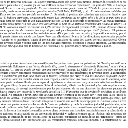
o de las fronteras sionistas. En la parte palestina ocurre aún peor: paro masivo, destrucción sistemática de su
rios para subsistir) alcanza ya los dos millones en los territorios ‘palestinos’. En julio del 2002 el Consejo
onal “
La crisis es muy profunda. Es una situación de emergencia: más del 70% de los palestinos están sin
omida, no de otras necesidades; ¡comida, comida!
” (
El País
, 19/07/02, p. 4) . El mismo relator señalaba que
Estos son los que han perdido su empleo
...”. Se refería al proletariado palestino que trabaja en Israel y que
o: “
Si hubiera esperanza, se aguantaría mejor. Los problemas no se deben sólo a la falta de pan, sino a la
atas alzan un poco más la voz para asegurar que con la ‘paz’ la economía se recuperará y las masas palestinas
aba hace unos meses “
El año 2002 será considerado el peor en la historia económica del Estado de Israel
[...]
MI “
la economía israelí se contrajo un 1,2% durante el conjunto del ejercicio 2002, aunque debería volver a
rante el que acaba de comenzar
[en mayo el paro real ya sobrepasaba esta proyección]” (ibídem) . El gobierno
larios de los funcionarios se han reducido en un 4% a partir del uno de julio y la plantilla se reduce, por el
 puede ofrecer una salida con futuro. Pero para ello deberá librarse de las direcciones reaccionarias pequeño
é “basado en el marxismo, ligado al proletariado consciente de todos los países por una Internacional Obrera
por diversos países y forma parte de los proletariados europeos, orientales e incluso africanos. La construcción
ndición
sine qua non
para la liberación de Palestina y del proletariado y masas palestinos y judíos.
istóricos plantea ahora la misma cuestión para los judíos como para los palestinos. Ya Trotsky entrevió esta
convertiría fácilmente en un “
arma de doble filo,
como lo demuestra el ejemplo de Palestina.
”
(s.n.) Y esta
afirmaba “
... esta no puede ser más que una experiencia limitada. La URSS por sí sola será aún muy pobre
trevista Trotsky comenzaba reconociendo que se equivocó en sus pronósticos de juventud sobre la asimilación
a a mantenerse por toda una época en el futuro
”, señalaba que “
Hoy en día las naciones no pueden existir
en Palestina toma un carácter cada vez más trágico y amenazante. No creo en absoluto que la cuestión judía
ximo grado de desarrollo de que es capaz el capitalismo en descomposición y a la vista están los resultados: el
s, el genocidio y la guerra permanente. Solo el proletariado, aliado con la juventud y las más amplias masas,
s apuntes, sin corregir posteriormente por los participantes, de los que citaremos las siguientes palabras de
lvarse excepto por medio de la revolución socialista
[...]
Plantearles que la revolución socialista es la única
s dará. No estamos a favor, pero sólo la clase obrera victoriosa se los puede dar
.” Pues bien, a los judíos el
rvención en la zona... y dependiente completamente de los suministros de Estados Unidos puesto que Israel, por
sionista estadounidense. Haciendo esto puso en marcha una válvula de escape para la ‘cuestión judía’ a nivel
 sino que preñan ahora la solución de la ‘cuestión palestina’ y la de la cuestión judía del proletariado judío
tariado judío no asimilado por ninguna clase obrera particular sino convertido en oprimido y explotado por la
mos, la historia ha situado la cuestión en otro plano de forma que ha unido inextricablemente la solución de la
ste gobierno estaría basado en un proletariado industrial y agrícola formado en las técnicas más modernas de
badas, la integración de los tres millones de palestinos expulsados (la cuestión de los ‘refugiados’, forma de
única solución a las limitaciones que las reaccionarias fronteras sionistas imponen a la satisfacción de las