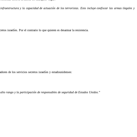
infraestructura y la capacidad de actuación de los terroristas. Esto incluye confiscar las armas ilegales y
retos israelíes. Por el contrario lo que quieren es desarmar la resistencia.
adores de los servicios secretos israelíes y estadounidenses:
 alto rango y la participación de responsables de seguridad de Estados Unidos.
”