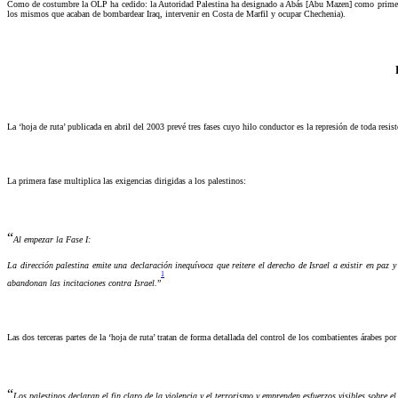
Como de costumbre la OLP ha cedido: la Autoridad Palestina ha designado a Abás [Abu Mazen] como primer mi
los mismos que acaban de bombardear Iraq, intervenir en Costa de Marfil y ocupar Chechenia).
La ‘hoja de ruta’ publicada en abril del 2003 prevé tres fases cuyo hilo conductor es la represión de toda resis
La primera fase multiplica las exigencias dirigidas a los palestinos:
“
Al empezar la Fase I:
La dirección palestina emite una declaración inequívoca que reitere el derecho de Israel a existir en paz y
1
abandonan las incitaciones contra Israel.
”
Las dos terceras partes de la ‘hoja de ruta’ tratan de forma detallada del control de los combatientes árabes po
“
Los palestinos declaran el fin claro de la violencia y el terrorismo y emprenden esfuerzos visibles sobre e