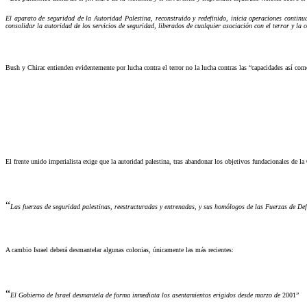
El aparato de seguridad de la Autoridad Palestina, reconstruido y redefinido, inicia operaciones continuas
consolidar la autoridad de los servicios de seguridad, liberados de cualquier asociación con el terror y la 
Bush y Chirac entienden evidentemente por lucha contra el terror no la lucha contras las “capacidades así como las
El frente unido imperialista exige que la autoridad palestina, tras abandonar los objetivos fundacionales de la 
“
Las fuerzas de seguridad palestinas, reestructuradas y entrenadas, y sus homólogos de las Fuerzas de De
A cambio Israel deberá desmantelar algunas colonias, únicamente las más recientes:
“
El Gobierno de Israel desmantela de forma inmediata los asentamientos erigidos desde marzo de
2001”