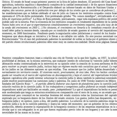
cítricos. El estado de Israel ocupa primeros puestos en la lista de países deudores. El proyecto del Gran Isra
agricultura, industria raquítica y dependencia completa de la caridad internacional y de los apoyos financier
Palestino para la Reconstrucción y el Desarrollo elaboró un informe basado en datos de Naciones Unidas y l
empleo; dos terceras partes de la población vive por debajo de los niveles que se consideran de pobreza
[..
las manifestaciones que se habían celebrado el uno de julio en Gaza en los territorios ocupados contra Israel
representa el 22% de dicho proletariado. Este proletariado gritaba: “No somos mendigos”, reivindicando el 
falta de esperanza política
”. La Hoja de Ruta pretende, precisamente, cegar toda esperanza política del prol
podrán salir de la miseria. Pero la economía de los territorios ocupados es totalmente dependiente de la caridad
Nunca hubo otro en el que se experimentaran simultáneamente un crecimiento negativo, una alta tasa de des
la senda del crecimiento en 2003
[...]
No obstante, el crecimiento no llevaría a la inmediata creación de
israelí debe paliar la enorme deuda, causada por su condición de estado guerrero al servicio del imperialismo
momento, en 3000 funcionarios. Pendiente queda la negociación sobre jubilaciones y control de los fondos de 
burguesas que ahora ahogan su iniciativa y le llevan a un callejón sin salida. En este proceso necesitará c
Revolucionaria.” En el caso del proletariado palestino la necesidad de soldar su lucha por el gobierno obrero y
del partido obrero revolucionario palestino debe tener muy en cuenta esta realidad. Desde estas páginas llam
Nuestros compañeros franceses traen a colación una cita de Trotsky en la que éste ligaba, en 1937, la soluc
posibilidad al declarar, en la misma entrevista, que cualquier intento de solucionar la ‘cuestión judía’ dif
afirmación estaba contextualizada en la entrevista en su opinión sobre la creación de la zona autónoma de B
para resolver su propia cuestión judía, incluso bajo un régimen mucho más socialista que el actual. Lo rep
de los judíos en las diferentes naciones en que residían. Tras reconocer que los judíos habían desarrollado 
normalmente sin territorio común. El sionismo nació, precisamente, de esta idea. Pero los hechos cotidian
pueda ser resuelta en el marco del capitalismo en descomposición y bajo el control del imperialismo britán
régimen capitalista sólo puede intentar solucionar la cuestión judía (y ahora también la palestina) soterrán
puede resolver positivamente las cuestiones judía y palestina. En junio de 1940 Trotsky mantuvo en Méjico to
fundador del Ejercito Rojo: “...
el partido debería elaborar una especie de plataforma para la cuestión judí
solución realista de la cuestión judía. Si los trabajadores y campesinos judíos pidieran un estado independi
imperialismo acabó por facilitarles un estado, pero ¿independiente? Lo que el imperialismo ha hecho es permit
más modernizada que tenga su estructura económica en comparación con el resto de la zona, es un estado que 
internacional pero concentró en las estrechas fronteras del estado sionista todas las limitaciones del capita
explotado por su burguesía dentro de los límites del estado sionista. Los guetos judíos han desparecido, no 
burguesía judía y en opresor, junto a ésta, del pueblo palestino. La solución de la cuestión palestina exige l
cuestión judía a la de la cuestión palestina y marca las tareas del momento: que un gobierno de los obreros
producción, debería acometer la expropiación de la burguesía sionista y de las empresas imperialistas en la z
olvidar que si son refugiados lo es por que fueron expulsados previo robo de sus hogares) y no cabe la meno
necesidades de las masas en la zona.