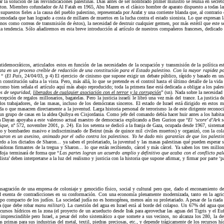
ar la solución de las reivindicaciones palestinas. Días antes de ser nombrado primer ministro se reunía en secret
gton. Miembro cofundador de Al Fatah en 1965, Abu Mazen es el clásico hombre de aparato dispuesto a todas las 
upuestos fieles a la causa del pueblo palestino, representada por Arafat y una corriente blanda que, al contrario d
omodada que han logrado a costa de millares de muertos en la lucha contra el estado sionista. Lo que expresan l
tinos como correas de transmisión de éstos), la necesidad de destruir cualquier germen, por más estéril que este 
tendencia. Sólo añadiremos en esta breve introducción al artículo de nuestros compañeros franceses, dedicado a 
idemocráticos, articulados estos en función de las necesidades de la ocupación y transmisión de la política esta
ta en un proceso creíble de redacción de una constitución para el Estado palestino. Con la mayor rapidez pos
“ (
El País
, 24/04/03, p 4) El ejercicio de cinismo que supone exigir un debate público, rápido y basado en una
onstitución salta a la vista. Pero, más allá, lo que se pretende es el control hasta el último detalle de la vida
 como bien señala el artículo aquí más abajo reproducido; toda la primera fase está dedicada a obligar a los pa
ios de seguridad,
liberados de cualquier asociación con el terror y la corrupción
” (sn). Nada sobre la necesidad 
epción de regalos millonarios, bagatelas. Pero la justicia israelí le libró una vez más del trance. La justicia 
los trabajadores, de las masas, incluso de los demócratas sinceros. El estado de Israel está dirigido en estos
ida o que masacren directamente a la juventud. Larga historia personal de terrorismo la de este dirigente reconoci
un grupo de casas en la aldea Quibya en Cisjordania. Como jefe del comando debía hacer huir antes a los habitant
nta Dayan apoyaba a este valeroso actual maestro de democracia explicando a Ben Gurion que “
El ‘score’ d’Ark
ique,
nº 572, novembre 2001, p. 24). En los setenta se dedicó a la franja de Gaza, ocupada desde 1967, sistemati
co y bombardeo masivo e indiscriminado de Beirut (más de quince mil civiles muertos) y organizó, con la cola
haron es un asesino, animado por el odio contra los palestinos. Yo he dado mis garantías de que los pales
o a los dictados de Sharon... ya saben el proletariado, la juventud y las masas palestinas qué pueden esperar 
raidoras firmantes de la tregua y Sharon... lo que están recibiendo, cárcel y más cárcel. Ya saben los tres millon
 Hoja terminará de forma que “
Las partes logran un acuerdo amplio y definitivo que acaba con el conflicto pa
sta’ deben interpretarse a la luz del realismo y justicia con la historia que supone afirmar, y firmar por parte ‘p
sagración de una empresa de coloniaje y genocidio físico, social y cultural pero que, dado el enconamiento d
 exenta de contradicciones en su conformación. Con una economía plenamente modernizada, tanto en la agricultu
rupo compacto de los judíos. La sociedad judía no es homogénea, menos aún su proletariado. A pesar de la riad
ua (que debe robar
manu militari
). La cuestión del agua en Israel está al borde del colapso. Un 67% del agua q
ecursos hídricos en la zona (el proyecto de un acueducto desde Irak para aprovechar las aguas del Tigris y el Eu
prescindible pero Israel, a pesar del robo sistemático a que somete a sus vecinos, no alcanza los 280, la de
as primas para sus industrias del metal, textil, piedras preciosas, etc., y depende trágicamente de los recursos 