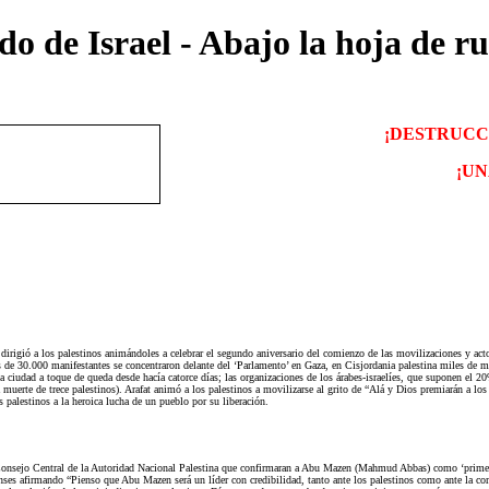
o de Israel - Abajo la hoja de ru
¡DESTRUCC
¡UN
se dirigió a los palestinos animándoles a celebrar el segundo aniversario del comienzo de las movilizaciones y 
 de 30.000 manifestantes se concentraron delante del ‘Parlamento’ en Gaza, en Cisjordania palestina miles de mani
da la ciudad a toque de queda desde hacía catorce días; las organizaciones de los árabes-israelíes, que suponen e
muerte de trece palestinos). Arafat animó a los palestinos a movilizarse al grito de “Alá y Dios premiarán a los
s palestinos a la heroica lucha de un pueblo por su liberación.
onsejo Central de la Autoridad Nacional Palestina que confirmaran a Abu Mazen (Mahmud Abbas) como ‘primer min
enses afirmando “Pienso que Abu Mazen será un líder con credibilidad, tanto ante los palestinos como ante la c