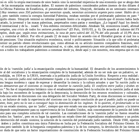
el no es sólo la utopía reaccionaria de unos beatos sino la necesidad imperiosa de una economía que se ahoga dentr
os de las monarquías reaccionarias árabes. El numero de palestinos considerados pobres (menos de dos dólares dia
a Oficina Palestina de Estadística, el presentador del informe, Shtayyeh, declaraba en un seminario internaci
.]
Hoy tenemos unos 350 palestinos que necesitan ayuda, necesitan asistencia urgente para comer. Hablo de c
, pero también contra la corrupta Autoridad Palestina, estaban nutridas por el proletariado palestino en paro “
orgullo obrero. Shtayyeh terminó su informe quitando hierro a la exigencia de comida que él mismo había hech
etariado, la juventud y las masas palestinas, perpetuarlos como parias y mendigos. ¿Lo logrará? Aquí los demócr
 internacional y de la... israelí. Y ésta enfrenta crecientes dificultades. Abraham Tal, economista israelí, afirm
empleo, una crisis de todos los sectores productivos
” (
El País
, 10/01/03, p. 6). De acuerdo al informe del F
 empleo, dado que, según estas estimaciones, la tasa de paro subirá del 10,7% del año pasado al 10,9% du
, y controlar el déficit. Por ello el pasado 22 de mayo firmó un acuerdo con el Histadrut gracias al cual los sa
pensiones. Una situación explosiva económica, social y políticamente. Situación a la que sólo el proletariado
onstruir un partido obrero revolucionario que, como afirman en su artículo nuestros compañeros franceses, est
 el socialismo con el proletariado internacional es, si cabe, más perentoria pues este proletariado está repartido 
amos a todos los trabajadores palestinos a comenzar desde ya, desde aquí y con nosotros, esta empresa que es co
ión de la ‘cuestión judía’ a la emancipación completa de la humanidad. El desarrollo de los acontecimientos h
erente al del socialismo y la emancipación completa de la humanidad, además de no ser más que un paliativo, se 
irodidján, en 1934 en la URSS, reservada a la población judía de la Unión Soviética. Respecto a esta realidad 
ito, la cuestión judía está indisolublemente ligada a la emancipación completa de la humanidad
”. En dicha en
una lengua moderna y capaz de expresar y desarrollar la ciencia y la cultura actuales y que “
la nación judía v
os demuestran que el sionismo es incapaz de resolver la cuestión judía. El conflicto entre judíos y árabes 
ico
.” No fue el imperialismo británico sino el estadounidense quien llevó la solución de la cuestión judía al má
dola bajo los escombros de la negación de la democracia, la destrucción de los recursos económicos y culturale
da una serie de discusiones con una delegación del Socialist Workers Party, de estas discusiones se tomaron uno
a; un balance de toda la experiencia del sionismo con la simple conclusión de que el pueblo judío no puede sa
ente, bien; pero no lo van a conseguir bajo la dominación de los ingleses. Si lo quieren, el proletariado se lo
ir un estado sionista, que no ‘judío’, siempre que este estado sea una especie de portaviones presto a la inte
depende completamente para su supervivencia de los Estados Unidos, más concretamente de la presión del lobby 
lismo para una completa solución de tal cuestión. Las contradicciones de la ‘cuestión judía’ no fueron resueltas
todos los ‘barrios’, pero en su lugar ha aparecido un estado títere del imperialismo estadounidense y un prole
a destrucción del estado sionista; la solución de la cuestión del proletariado judío también. Desde 1940, repeti
 árabes y judíos constituya una única Palestina en lucha por la Federación Socialista del Próximo Oriente. E
ona pero también la de la burguesía compradora palestina y la de los corruptos, la devolución de las tierras ro
r duda de que sería un factor importantísimo de construcción de la Federación Socialista del Próximo Oriente, 