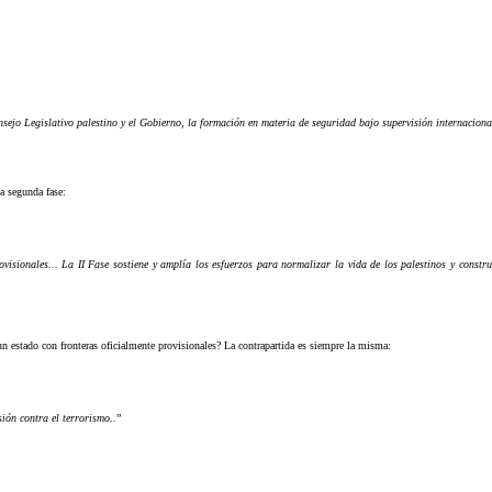
nsejo Legislativo palestino y el Gobierno, la formación en materia de seguridad bajo supervisión internacional
a segunda fase:
visionales... La II Fase sostiene y amplía los esfuerzos para normalizar la vida de los palestinos y constru
un estado con fronteras oficialmente provisionales? La contrapartida es siempre la misma:
ión contra el terrorismo..
”