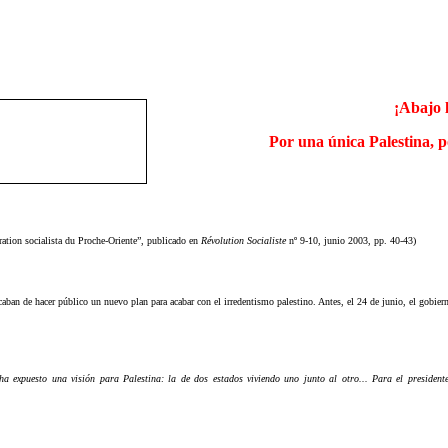
¡Abajo l
Por una única Palestina, p
dération socialista du Proche-Oriente”, publicado en
Révolution Socialiste
nº 9-10, junio 2003, pp. 40-43)
ban de hacer público un nuevo plan para acabar con el irredentismo palestino. Antes, el 24 de junio, el gobier
ha expuesto una visión para Palestina: la de dos estados viviendo uno junto al otro... Para el president