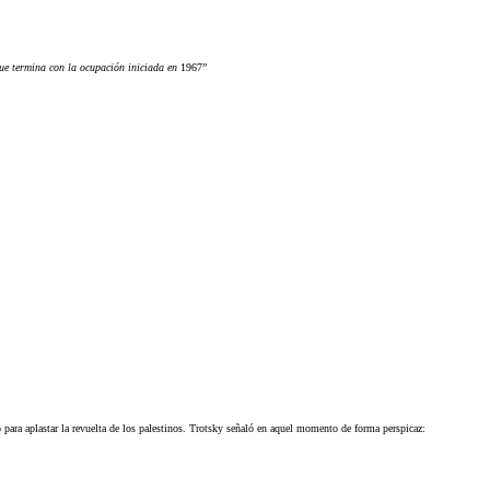
que termina con la ocupación iniciada en
1967”
para aplastar la revuelta de los palestinos. Trotsky señaló en aquel momento de forma perspicaz: