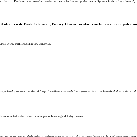
nistro. Desde ese momento las condiciones ya se habían cumplido para la diplomacia de la ‘hoja de ruta’, re
El objetivo de Bush, Schröder, Putin y Chirac: acabar con la resistencia palestin
tencia de los oprimidos ante los opresores.
 seguridad y reclame un alto el fuego inmediato e incondicional para acabar con la actividad armada y todos 
r la misma Autoridad Palestina a la que se le encarga el trabajo sucio:
l terreno para detener, desbaratar y contener a los grupos e individuos que llevan a cabo y planean agresiones 