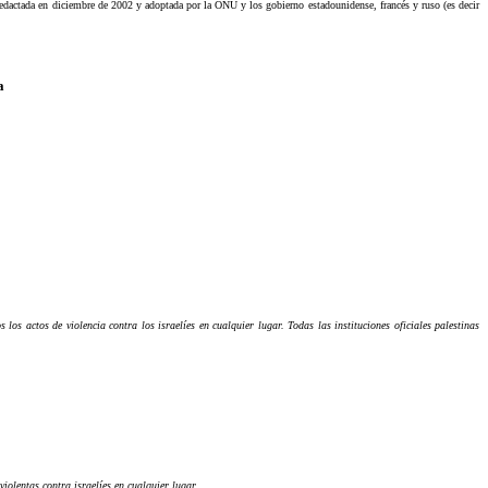
dactada en diciembre de 2002 y adoptada por la ONU y los gobierno estadounidense, francés y ruso (es decir
a
los actos de violencia contra los israelíes en cualquier lugar. Todas las instituciones oficiales palestinas
violentas contra israelíes en cualquier lugar.