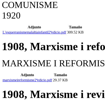
COMUNISME
1920
Adjunto
Tamaño
L'esquerranismemalaltiainfantil2ªedicio.pdf
309.52 KB
1908, Marxisme i ref
MARXISME I REFORMISM
Adjunto
Tamaño
marxismeireformisme2ªedicio.pdf
29.37 KB
1908, Marxisme i rev