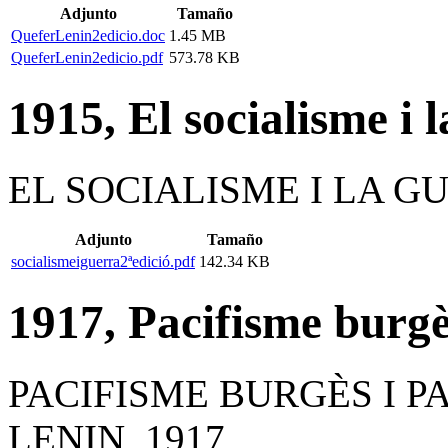
Adjunto
Tamaño
QueferLenin2edicio.doc
1.45 MB
QueferLenin2edicio.pdf
573.78 KB
1915, El socialisme i 
EL SOCIALISME I LA GU
Adjunto
Tamaño
socialismeiguerra2ªedició.pdf
142.34 KB
1917, Pacifisme burgès
PACIFISME BURGÈS I P
LENIN, 1917