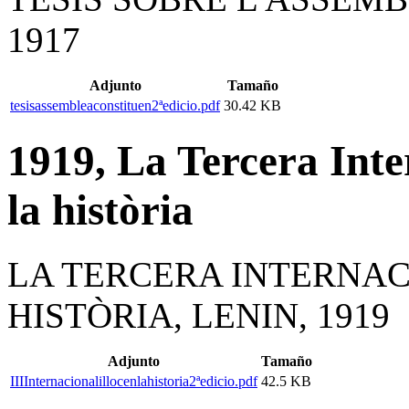
1917
Adjunto
Tamaño
tesisassembleaconstituen2ªedicio.pdf
30.42 KB
1919, La Tercera Inter
la història
LA TERCERA INTERNACI
HISTÒRIA, LENIN, 1919
Adjunto
Tamaño
IIIInternacionalillocenlahistoria2ªedicio.pdf
42.5 KB