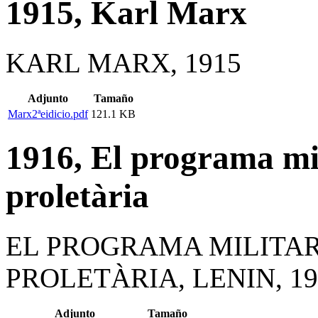
1915, Karl Marx
KARL MARX, 1915
Adjunto
Tamaño
Marx2ªeidicio.pdf
121.1 KB
1916, El programa mil
proletària
EL PROGRAMA MILITAR
PROLETÀRIA, LENIN, 19
Adjunto
Tamaño