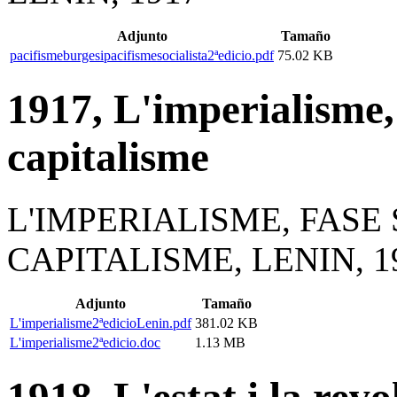
Adjunto
Tamaño
pacifismeburgesipacifismesocialista2ªedicio.pdf
75.02 KB
1917, L'imperialisme,
capitalisme
L'IMPERIALISME, FASE
CAPITALISME, LENIN, 1
Adjunto
Tamaño
L'imperialisme2ªedicioLenin.pdf
381.02 KB
L'imperialisme2ªedicio.doc
1.13 MB
1918, L'estat i la revo