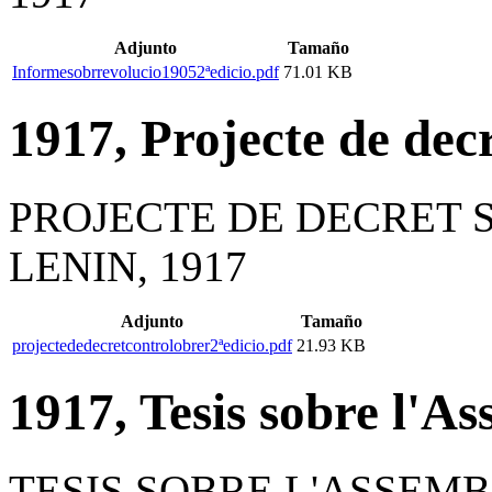
Adjunto
Tamaño
Informesobrrevolucio19052ªedicio.pdf
71.01 KB
1917, Projecte de decr
PROJECTE DE DECRET 
LENIN, 1917
Adjunto
Tamaño
projectededecretcontrolobrer2ªedicio.pdf
21.93 KB
1917, Tesis sobre l'A
TESIS SOBRE L'ASSEMB