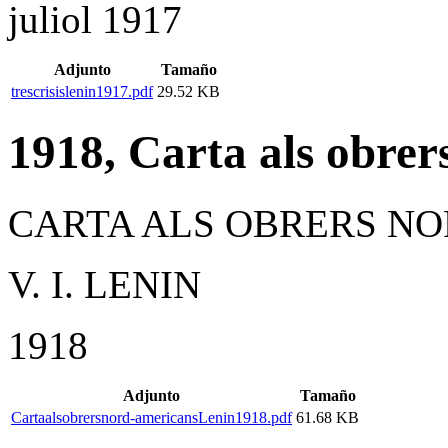
juliol 1917
Adjunto
Tamaño
trescrisislenin1917.pdf
29.52 KB
1918, Carta als obre
CARTA ALS OBRERS N
V. I. LENIN
1918
Adjunto
Tamaño
Cartaalsobrersnord-americansLenin1918.pdf
61.68 KB