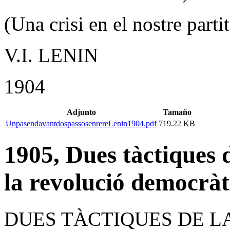
(Una crisi en el nostre partit
V.I. LENIN
1904
Adjunto
Tamaño
UnpasendavantdospassosenrereLenin1904.pdf
719.22 KB
1905, Dues tàctiques 
la revolució democràt
DUES TÀCTIQUES DE L