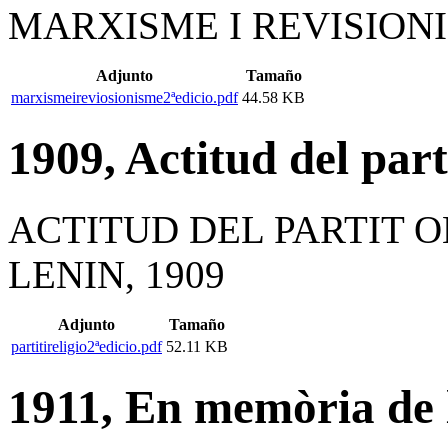
MARXISME I REVISIONI
Adjunto
Tamaño
marxismeireviosionisme2ªedicio.pdf
44.58 KB
1909, Actitud del part
ACTITUD DEL PARTIT O
LENIN, 1909
Adjunto
Tamaño
partitireligio2ªedicio.pdf
52.11 KB
1911, En memòria de