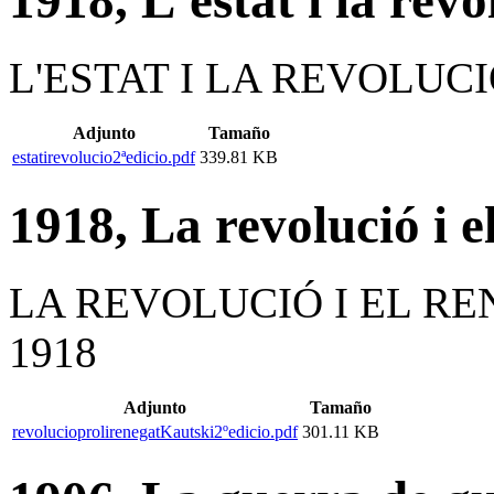
L'ESTAT I LA REVOLUCIÓ
Adjunto
Tamaño
estatirevolucio2ªedicio.pdf
339.81 KB
1918, La revolució i 
LA REVOLUCIÓ I EL RE
1918
Adjunto
Tamaño
revolucioprolirenegatKautski2ºedicio.pdf
301.11 KB