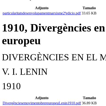
Adjunto
Tamaño
particularitatsdesenvolupamentmarxisme2ªedicio.pdf
33.65 KB
1910, Divergències e
europeu
DIVERGÈNCIES EN EL
V. I. LENIN
1910
Adjunto
Tamaño
DivergènciesemovimentobrereuropeuLenin1910.pdf
36.89 KB