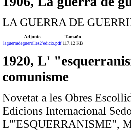
1906, La guerra de gu
LA GUERRA DE GUERRIL
Adjunto
Tamaño
laguerradeguerrilles2ªedicio.pdf
117.12 KB
1920, L' "esquerranis
comunisme
Novetat a les Obres Escollid
Edicions Internacional Sed
L'"ESQUERRANISME", M