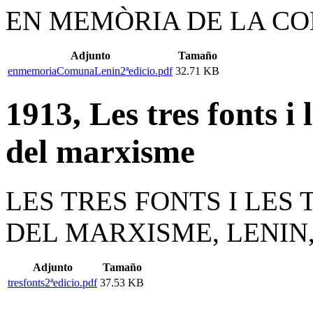
EN MEMÒRIA DE LA COM
Adjunto
Tamaño
enmemoriaComunaLenin2ªedicio.pdf
32.71 KB
1913, Les tres fonts i 
del marxisme
LES TRES FONTS I LES
DEL MARXISME, LENIN,
Adjunto
Tamaño
tresfonts2ªedicio.pdf
37.53 KB