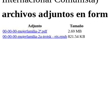
archivos adjuntos en form
Adjunto
Tamaño
00-00-00-mujerfamilia-2ª.pdf
2.69 MB
00-00-00-mujerfamilia-2a-trotsk - eis.epub
821.54 KB