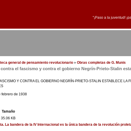
"¡Paso a la juventud! ¡p
ioteca general de pensamiento revolucionario
»
Obras completas de G. Munis
contra el fascismo y contra el gobierno Negrín-Prieto-Stalin estab
FASCISMO Y CONTRA EL GOBIERNO NEGRÍN-PRIETO-STALIN ESTABLECE LA 
ES
de febrero de 1938
Tamaño
35.06 KB
a. La bandera de la IV Internacional es la única bandera de la revolución prolet