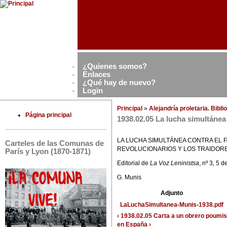
¿Quienes somos?
Enlaces
¿Qué hay de nuevo?
Login
Principal
»
Alejandría proletaria. Bibl
Página principal
1938.02.05 La lucha simultánea 
LA LUCHA SIMULTÁNEA CONTRA EL 
Carteles de las Comunas de
REVOLUCIONARIOS Y LOS TRAIDOR
París y Lyon (1870-1871)
Editorial de
La Voz Leninistsa
, nº 3, 5 
G. Munis
Adjunto
LaLuchaSimultanea-Munis-1938.pdf
‹ 1938.02.05 Carta a un obrero poumist
en España ›