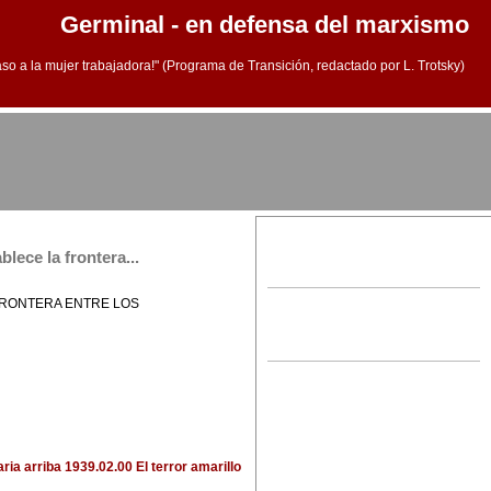
Germinal - en defensa del marxismo
aso a la mujer trabajadora!" (Programa de Transición, redactado por L. Trotsky)
lece la frontera...
FRONTERA ENTRE LOS
aria
arriba
1939.02.00 El terror amarillo