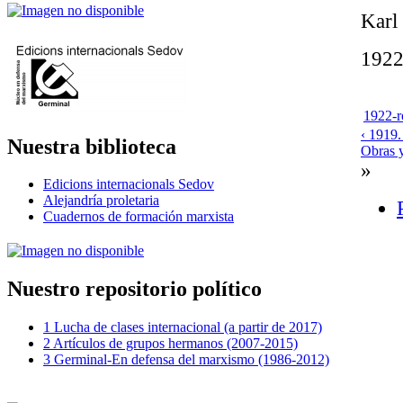
Karl
192
1922-r
‹ 1919.
Nuestra biblioteca
Obras y
»
Edicions internacionals Sedov
Alejandría proletaria
Cuadernos de formación marxista
Nuestro repositorio político
1 Lucha de clases internacional (a partir de 2017)
2 Artículos de grupos hermanos (2007-2015)
3 Germinal-En defensa del marxismo (1986-2012)