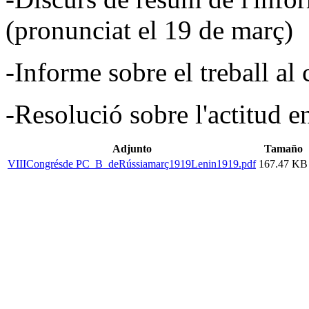
(pronunciat el 19 de març)
-Informe sobre el treball al
-Resolució sobre l'actitud e
Adjunto
Tamaño
VIIICongrésde PC_B_deRússiamarç1919Lenin1919.pdf
167.47 KB